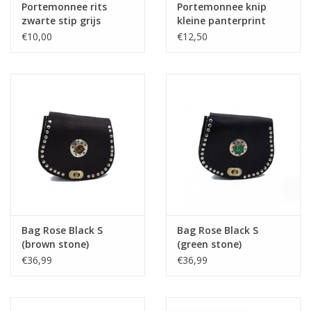
Portemonnee rits
Portemonnee knip
zwarte stip grijs
kleine panterprint
beige
€10,00
€12,50
Bag Rose Black S
Bag Rose Black S
(brown stone)
(green stone)
€36,99
€36,99