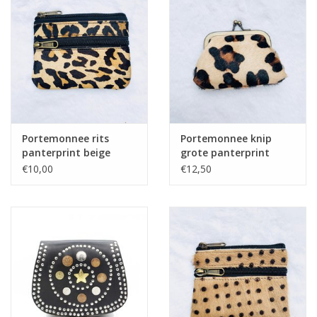
Home deco
SALE
Herensokken
Portemonnee rits
Portemonnee knip
panterprint beige
grote panterprint
beige
€10,00
€12,50