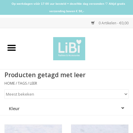
Op werkdagen vóór 17:00 uur besteld = dezelfde dag verzonden ♡ Altijd gratis
verzending boven € 50,-
0 Artikelen - €0,00
Home
NIEUW
Producten getagd met leer
Kleding
HOME
/
TAGS
/
LEER
Schoenen
Kleur
Sieraden
Accessoires