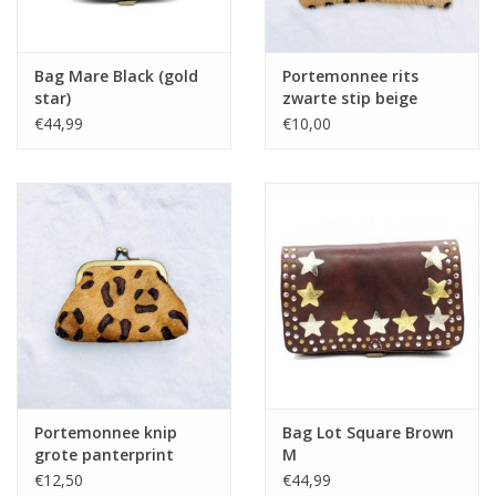
Bag Mare Black (gold
Portemonnee rits
star)
zwarte stip beige
€44,99
€10,00
Portemonnee knip
Bag Lot Square Brown
grote panterprint
M
camel
€12,50
€44,99