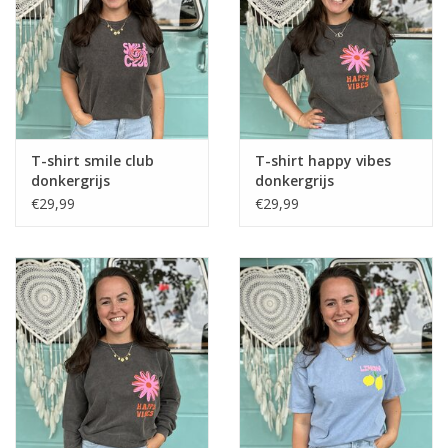
Home deco
SALE
Herensokken
T-shirt smile club
T-shirt happy vibes
donkergrijs
donkergrijs
€29,99
€29,99