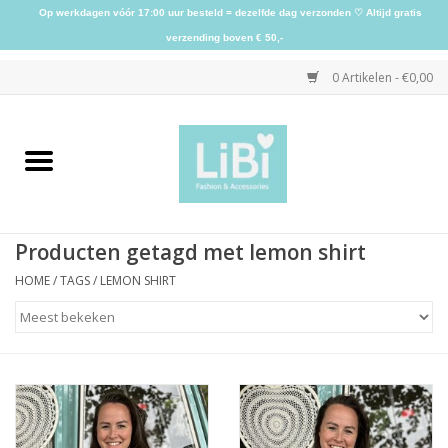
Op werkdagen vóór 17:00 uur besteld = dezelfde dag verzonden ♡ Altijd gratis
verzending boven € 50,-
0 Artikelen - €0,00
Home
NIEUW
Producten getagd met lemon shirt
Kleding
HOME
/
TAGS
/
LEMON SHIRT
Schoenen
Sieraden
Accessoires