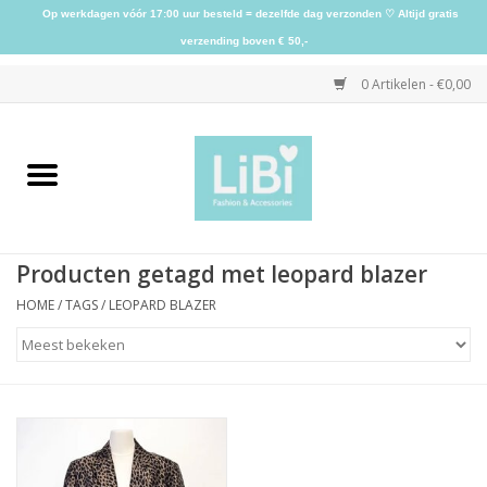
Op werkdagen vóór 17:00 uur besteld = dezelfde dag verzonden ♡ Altijd gratis
verzending boven € 50,-
0 Artikelen - €0,00
Home
NIEUW
Producten getagd met leopard blazer
Kleding
HOME
/
TAGS
/
LEOPARD BLAZER
Schoenen
Sieraden
Accessoires