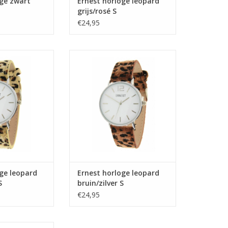
oge zwart
Ernest horloge leopard
grijs/rosé S
€24,95
loge leopard
Ernest horloge leopard
zilver S
bruin/zilver S
N WINKELWAGEN
TOEVOEGEN AAN WINKELWAGEN
ge leopard
Ernest horloge leopard
S
bruin/zilver S
€24,95
loge leopard