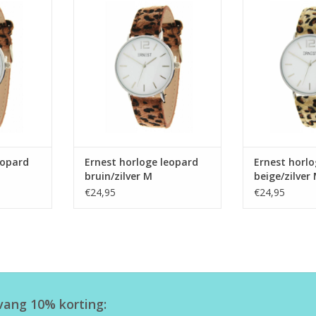
 L
bruin/zilver M
beige/
NKELWAGEN
TOEVOEGEN AAN WINKELWAGEN
TOEVOEGEN AA
eopard
Ernest horloge leopard
Ernest horlo
bruin/zilver M
beige/zilver
€24,95
€24,95
tvang 10% korting: