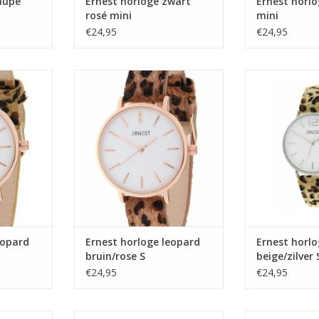
aupe
Ernest horloge zwart
Ernest horl
rosé mini
mini
€24,95
€24,95
eopard
Ernest horloge leopard
Ernest hor
S
bruin/rose S
beige/
NKELWAGEN
TOEVOEGEN AA
eopard
Ernest horloge leopard
Ernest horlo
bruin/rose S
beige/zilver 
€24,95
€24,95
eopard
Ernest horloge leopard
Ernest hor