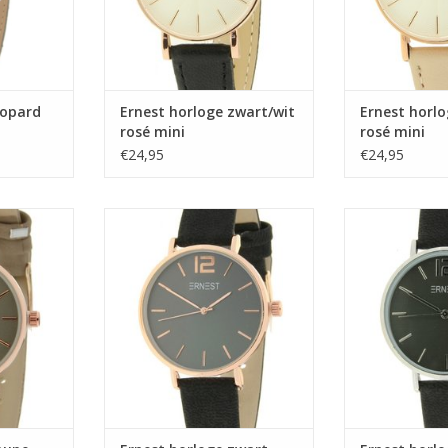
eopard
Ernest horloge zwart/wit
Ernest horlog
rosé mini
rosé mini
€24,95
€24,95
 rosé mini
Ernest horloge zwart rosé mini
Ernest horlo
NKELWAGEN
TOEVOEGEN AAN WINKELWAGEN