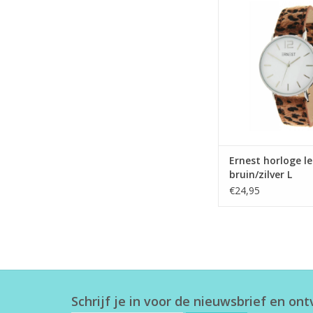
bruin/zilver
TOEVOEGEN AAN WI
Ernest horloge l
bruin/zilver L
€24,95
Schrijf je in voor de nieuwsbrief en on