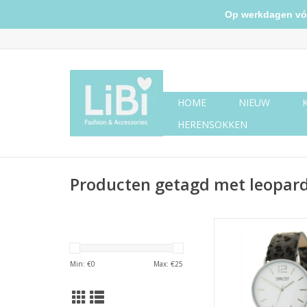
Op werkdagen vóór 
HOME
NIEUW
HERENSOKKEN
Producten getagd met leopard 
Ernest horloge l
grijs/zilver
TOEVOEGEN AAN WI
Min: €
0
Max: €
25