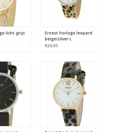
e licht grijs
Ernest horloge leopard
beige/zilver L
€24,95
ge zwart mini
Ernest horloge leopard grijs/rosé
S
TOEVOEGEN AAN WINKELWAGEN