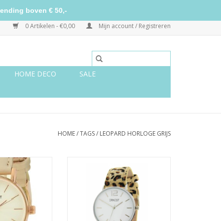
ending boven € 50,-
0 Artikelen - €0,00
Mijn account / Registreren
HOME DECO
SALE
HOME
/
TAGS
/
LEOPARD HORLOGE GRIJS
licht grijs rosé
Ernest horloge leopard
ini
beige/zilver L
N WINKELWAGEN