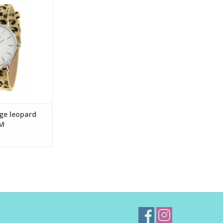
zilver M
N WINKELWAGEN
ge leopard
 M