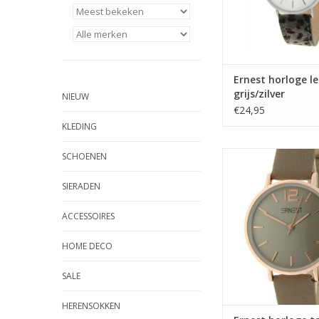
Ernest horloge l
grijs/zilver
NIEUW
€24,95
KLEDING
Ernest horloge taupe
SCHOENEN
TOEVOEGEN AAN WI
SIERADEN
ACCESSOIRES
HOME DECO
SALE
HERENSOKKEN