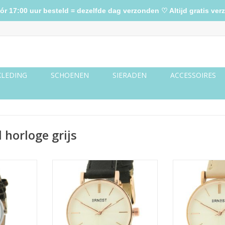
17:00 uur besteld = dezelfde dag verzonden ♡ Altijd gratis verz
KLEDING
SCHOENEN
SIERADEN
ACCESSOIRES
horloge grijs
eopard
Ernest horloge zwart/wit rosé
Ernest horloge 
mini
m
NKELWAGEN
TOEVOEGEN AAN WINKELWAGEN
TOEVOEGEN AA