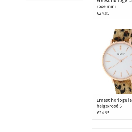
Ernest horloge t
rosé mini
€24,95
Ernest horloge l
beige/rosé 
TOEVOEGEN AAN WI
Ernest horloge l
beige/rosé S
€24,95
Ernest horloge l