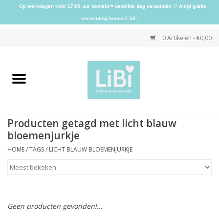
Op werkdagen vóór 17:00 uur besteld = dezelfde dag verzonden ♡ Altijd gratis
verzending boven € 50,-
0 Artikelen - €0,00
Home
NIEUW
Producten getagd met licht blauw
Kleding
bloemenjurkje
HOME
/
TAGS
/
LICHT BLAUW BLOEMENJURKJE
Schoenen
Sieraden
Geen producten gevonden!...
Accessoires