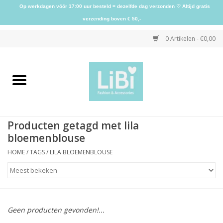
Op werkdagen vóór 17:00 uur besteld = dezelfde dag verzonden ♡ Altijd gratis
verzending boven € 50,-
0 Artikelen - €0,00
Home
NIEUW
Producten getagd met lila
Kleding
bloemenblouse
HOME
/
TAGS
/
LILA BLOEMENBLOUSE
Schoenen
Sieraden
Geen producten gevonden!...
Accessoires