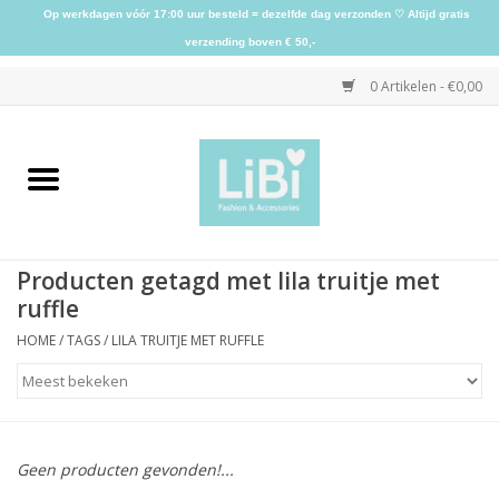
Op werkdagen vóór 17:00 uur besteld = dezelfde dag verzonden ♡ Altijd gratis
verzending boven € 50,-
0 Artikelen - €0,00
Home
NIEUW
Producten getagd met lila truitje met
Kleding
ruffle
HOME
/
TAGS
/
LILA TRUITJE MET RUFFLE
Schoenen
Sieraden
Geen producten gevonden!...
Accessoires