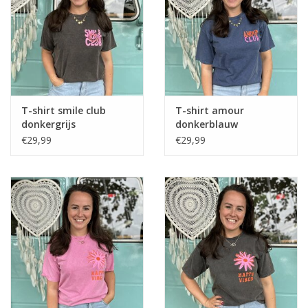
Home deco
SALE
Herensokken
T-shirt smile club
T-shirt amour
donkergrijs
donkerblauw
€29,99
€29,99