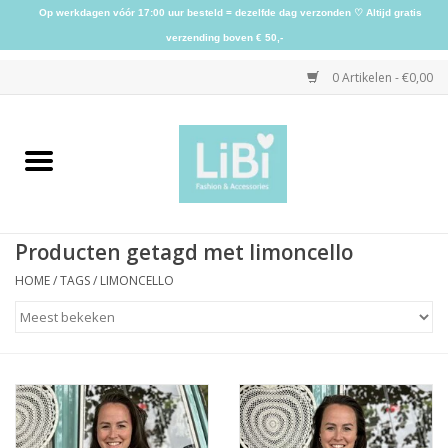
Op werkdagen vóór 17:00 uur besteld = dezelfde dag verzonden ♡ Altijd gratis
verzending boven € 50,-
0 Artikelen - €0,00
Home
NIEUW
Producten getagd met limoncello
Kleding
HOME
/
TAGS
/
LIMONCELLO
Schoenen
Sieraden
Accessoires