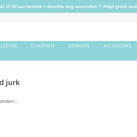
17:00 uur besteld = dezelfde dag verzonden ♡ Altijd gratis verz
KLEDING
SCHOENEN
SIERADEN
ACCESSOIRES
d jurk
onden!...