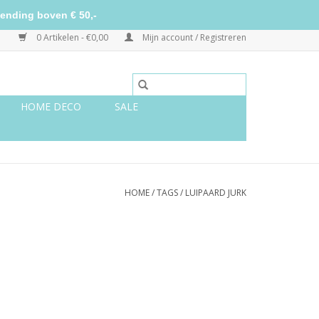
ending boven € 50,-
0 Artikelen - €0,00
Mijn account / Registreren
HOME DECO
SALE
HOME
/
TAGS
/
LUIPAARD JURK