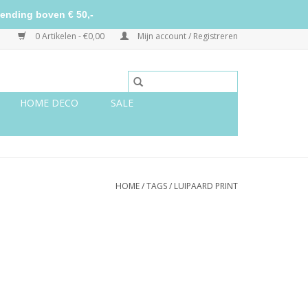
ending boven € 50,-
0 Artikelen - €0,00
Mijn account / Registreren
HOME DECO
SALE
HOME
/
TAGS
/
LUIPAARD PRINT