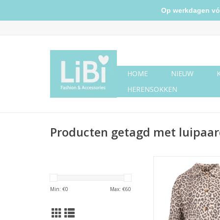
Op werkdagen vóór 
HOME
NIEUW
HERENSOKKEN
Producten getagd met luipaar
Panterprint jasje
Min: €
0
Max: €
60