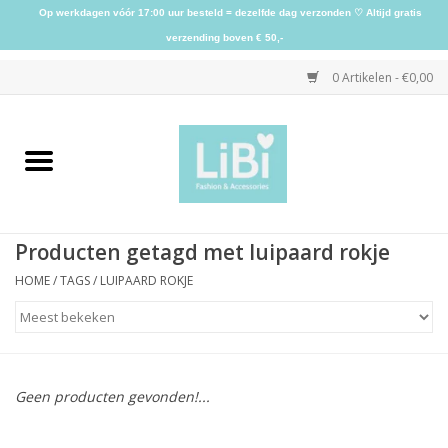
Op werkdagen vóór 17:00 uur besteld = dezelfde dag verzonden ♡ Altijd gratis
verzending boven € 50,-
0 Artikelen - €0,00
Home
NIEUW
Producten getagd met luipaard rokje
Kleding
HOME
/
TAGS
/
LUIPAARD ROKJE
Schoenen
Sieraden
Geen producten gevonden!...
Accessoires