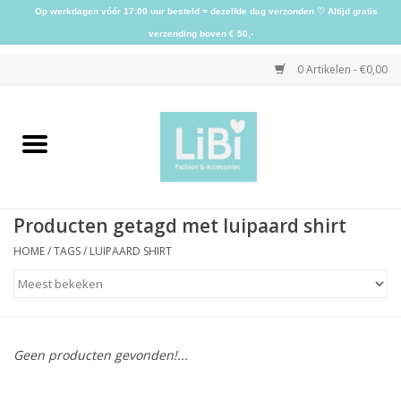
Op werkdagen vóór 17:00 uur besteld = dezelfde dag verzonden ♡ Altijd gratis
verzending boven € 50,-
0 Artikelen - €0,00
Home
NIEUW
Producten getagd met luipaard shirt
Kleding
HOME
/
TAGS
/
LUIPAARD SHIRT
Schoenen
Sieraden
Geen producten gevonden!...
Accessoires