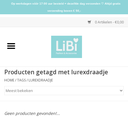
Op werkdagen vóór 17:00 uur besteld = dezelfde dag verzonden ♡ Altijd gratis
verzending boven € 50,-
0 Artikelen - €0,00
Home
NIEUW
Producten getagd met lurexdraadje
Kleding
HOME
/
TAGS
/
LUREXDRAADJE
Schoenen
Sieraden
Geen producten gevonden!...
Accessoires