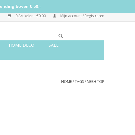
ending boven € 50,-
0 Artikelen - €0,00
Mijn account / Registreren
HOME DECO
SALE
HOME
/
TAGS
/
MESH TOP