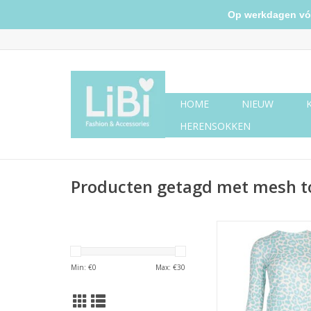
Op werkdagen vóór 
HOME
NIEUW
HERENSOKKEN
Producten getagd met mesh t
Panter top - tur
TOEVOEGEN AAN WI
Min: €
0
Max: €
30