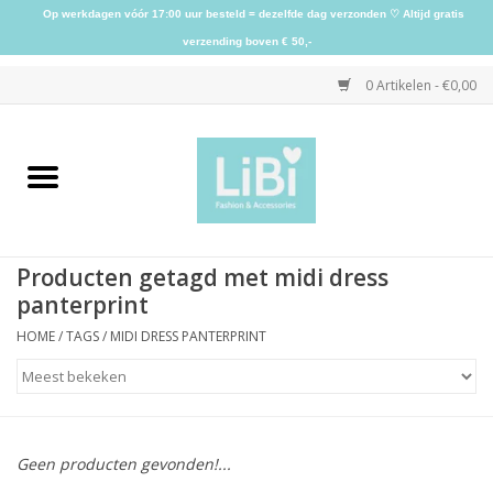
Op werkdagen vóór 17:00 uur besteld = dezelfde dag verzonden ♡ Altijd gratis
verzending boven € 50,-
0 Artikelen - €0,00
Home
NIEUW
Producten getagd met midi dress
Kleding
panterprint
HOME
/
TAGS
/
MIDI DRESS PANTERPRINT
Schoenen
Sieraden
Geen producten gevonden!...
Accessoires