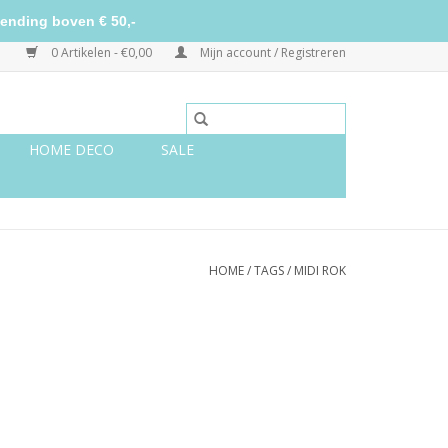
ending boven € 50,-
0 Artikelen - €0,00
Mijn account / Registreren
HOME DECO
SALE
HOME
/
TAGS
/
MIDI ROK