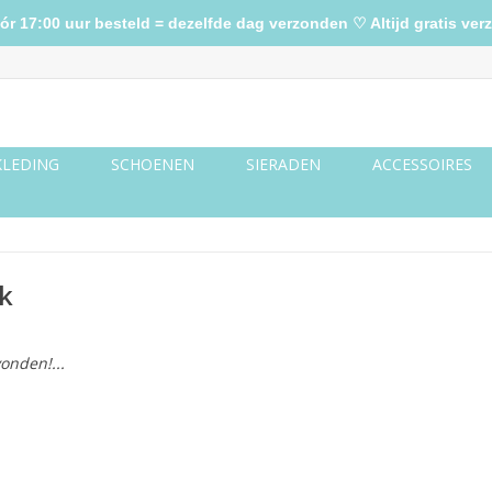
17:00 uur besteld = dezelfde dag verzonden ♡ Altijd gratis verz
KLEDING
SCHOENEN
SIERADEN
ACCESSOIRES
k
onden!...