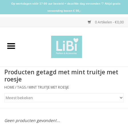
Op werkdagen vóór 17:00 uur besteld = dezelfde dag verzonden ♡ Altijd gratis
verzending boven € 50,-
0 Artikelen - €0,00
Home
NIEUW
Producten getagd met mint truitje met
Kleding
roesje
HOME
/
TAGS
/
MINT TRUITJE MET ROESJE
Schoenen
Sieraden
Geen producten gevonden!...
Accessoires