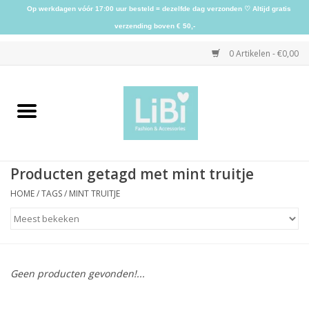
Op werkdagen vóór 17:00 uur besteld = dezelfde dag verzonden ♡ Altijd gratis
verzending boven € 50,-
0 Artikelen - €0,00
Home
NIEUW
Producten getagd met mint truitje
Kleding
HOME
/
TAGS
/
MINT TRUITJE
Schoenen
Sieraden
Geen producten gevonden!...
Accessoires