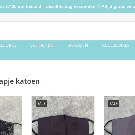
17:00 uur besteld = dezelfde dag verzonden ♡ Altijd gratis verz
KLEDING
SCHOENEN
SIERADEN
ACCESSOIRES
apje katoen
en zwart
Mondkapje zwart
Mondkapje 
SALE
SALE
NKELWAGEN
TOEVOEGEN AAN WINKELWAGEN
TOEVOEGEN AA