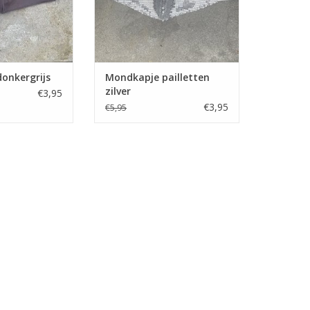
onkergrijs
Mondkapje pailletten
zilver
€3,95
€3,95
€5,95