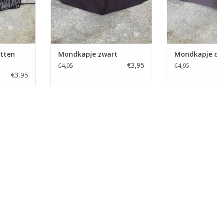
etten
Mondkapje zwart
Mondkapje d
€3,95
€4,95
€4,95
€3,95