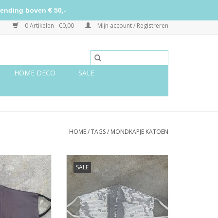
ending boven € 50,-
0 Artikelen - €0,00
Mijn account / Registreren
HOME DECO
SALE
HOME
/
TAGS
/
MONDKAPJE KATOEN
donkergrijs
Mondkapje pailletten zilver
SALE
N WINKELWAGEN
TOEVOEGEN AAN WINKELWAGEN