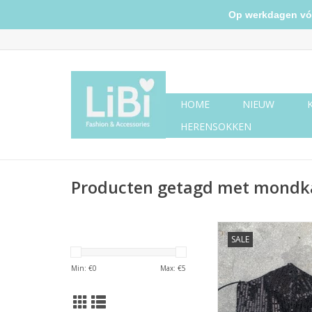
Op werkdagen vóór 
HOME
NIEUW
HERENSOKKEN
Producten getagd met mondk
Mondkapje paillett
SALE
TOEVOEGEN AAN WI
Min: €
0
Max: €
5