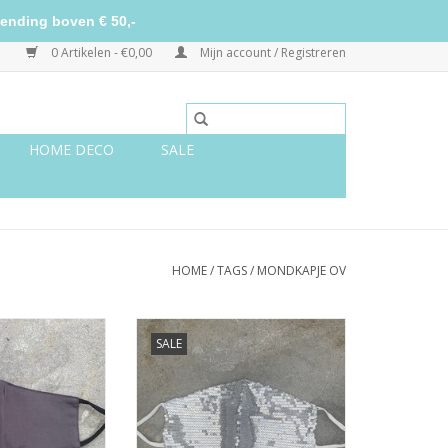
ending boven € 50,-
0 Artikelen - €0,00
Mijn account / Registreren
HOME DECO
SALE
HOME
/
TAGS
/
MONDKAPJE OV
donkergrijs
Mondkapje pailletten zilver
SALE
N WINKELWAGEN
TOEVOEGEN AAN WINKELWAGEN