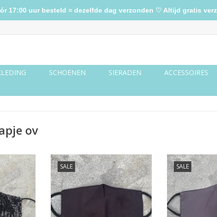
17:00 uur besteld = dezelfde dag verzonden ♡ Altijd gratis verz
KLEDING
SCHOENEN
SIERADEN
ACCESSOIRES
apje ov
en zwart
Mondkapje zwart
Mondkapje 
SALE
SALE
NKELWAGEN
TOEVOEGEN AAN WINKELWAGEN
TOEVOEGEN AA