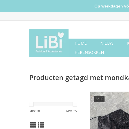
Op werkdagen vóór 
HOME
NIEUW
HERENSOKKEN
Producten getagd met mondk
Mondkapje paillett
SALE
TOEVOEGEN AAN WI
Min: €
0
Max: €
5