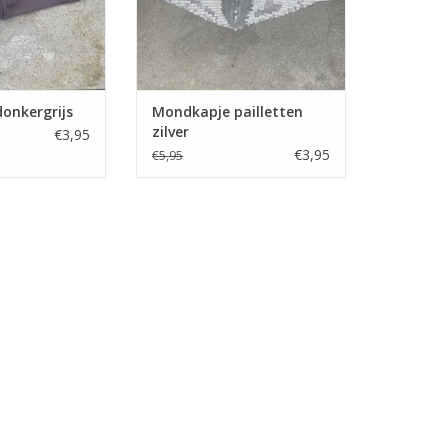
onkergrijs
Mondkapje pailletten
zilver
€3,95
€3,95
€5,95