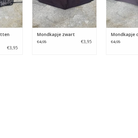
etten
Mondkapje zwart
Mondkapje d
€3,95
€4,95
€4,95
€3,95