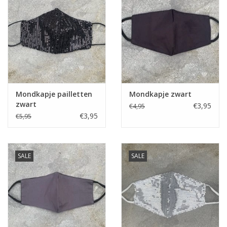
Home deco
SALE
Herensokken
Mondkapje pailletten
Mondkapje zwart
zwart
€3,95
€4,95
€3,95
€5,95
SALE
SALE