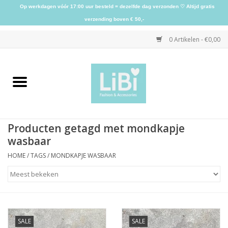
Op werkdagen vóór 17:00 uur besteld = dezelfde dag verzonden ♡ Altijd gratis
verzending boven € 50,-
0 Artikelen - €0,00
Home
NIEUW
Producten getagd met mondkapje
Kleding
wasbaar
HOME
/
TAGS
/
MONDKAPJE WASBAAR
Schoenen
Sieraden
SALE
SALE
Accessoires