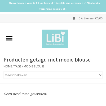
Op werkdagen vóór 17:00 uur besteld = dezelfde dag verzonden ♡ Altijd gratis
verzending boven € 50,-
0 Artikelen - €0,00
Home
NIEUW
Producten getagd met mooie blouse
Kleding
HOME
/
TAGS
/
MOOIE BLOUSE
Schoenen
Sieraden
Geen producten gevonden!...
Accessoires