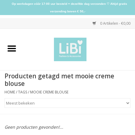
Op werkdagen vóór 17:00 uur besteld = dezelfde dag verzonden ♡ Altijd gratis
verzending boven € 50,-
0 Artikelen - €0,00
Home
NIEUW
Producten getagd met mooie creme
Kleding
blouse
HOME
/
TAGS
/
MOOIE CREME BLOUSE
Schoenen
Sieraden
Geen producten gevonden!...
Accessoires