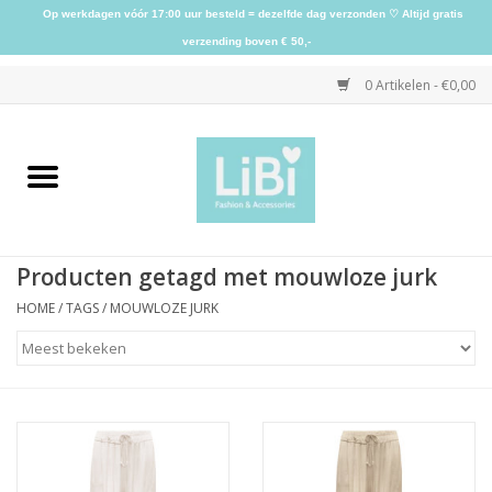
Op werkdagen vóór 17:00 uur besteld = dezelfde dag verzonden ♡ Altijd gratis
verzending boven € 50,-
0 Artikelen - €0,00
Home
NIEUW
Producten getagd met mouwloze jurk
Kleding
HOME
/
TAGS
/
MOUWLOZE JURK
Schoenen
Sieraden
Accessoires