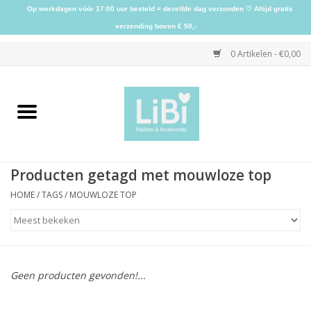
Op werkdagen vóór 17:00 uur besteld = dezelfde dag verzonden ♡ Altijd gratis
verzending boven € 50,-
0 Artikelen - €0,00
Home
NIEUW
Producten getagd met mouwloze top
Kleding
HOME
/
TAGS
/
MOUWLOZE TOP
Schoenen
Sieraden
Geen producten gevonden!...
Accessoires