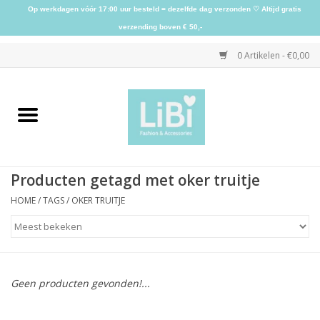
Op werkdagen vóór 17:00 uur besteld = dezelfde dag verzonden ♡ Altijd gratis
verzending boven € 50,-
0 Artikelen - €0,00
Home
NIEUW
Producten getagd met oker truitje
Kleding
HOME
/
TAGS
/
OKER TRUITJE
Schoenen
Sieraden
Geen producten gevonden!...
Accessoires