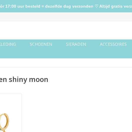
17:00 uur besteld = dezelfde dag verzonden ♡ Altijd gratis verz
KLEDING
SCHOENEN
SIERADEN
ACCESSOIRES
len shiny moon
 - rainbow