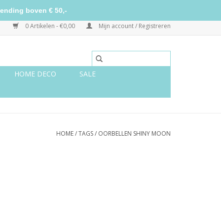
ending boven € 50,-
0 Artikelen - €0,00
Mijn account / Registreren
HOME DECO
SALE
HOME
/
TAGS
/
OORBELLEN SHINY MOON