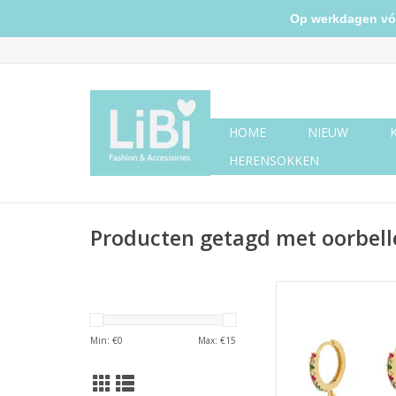
Op werkdagen vóór 
HOME
NIEUW
HERENSOKKEN
Producten getagd met oorbel
Oorbellen shiny moon
Min: €
0
Max: €
15