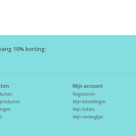
tvang 10% korting:
cten
Mijn account
ducten
Registreren
producten
Mijn bestellingen
ingen
Mijn tickets
d
Mijn verlanglijst