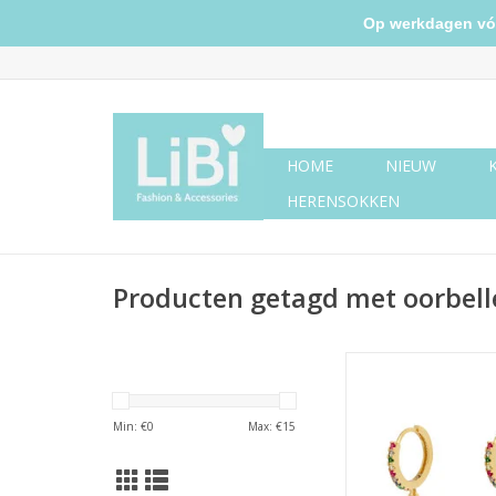
Op werkdagen vóór 
HOME
NIEUW
HERENSOKKEN
Producten getagd met oorbell
Oorbellen shiny star
TOEVOEGEN AAN WI
Min: €
0
Max: €
15