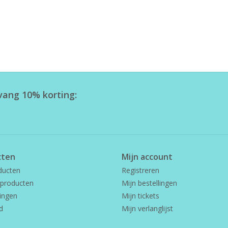
tvang 10% korting:
cten
Mijn account
ducten
Registreren
producten
Mijn bestellingen
ingen
Mijn tickets
d
Mijn verlanglijst