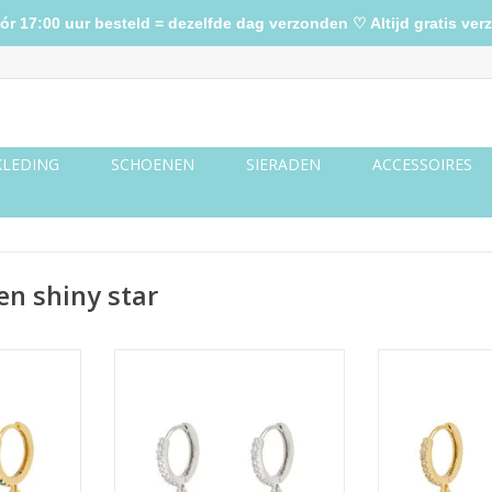
17:00 uur besteld = dezelfde dag verzonden ♡ Altijd gratis verz
KLEDING
SCHOENEN
SIERADEN
ACCESSOIRES
en shiny star
 - rainbow
Oorbellen shiny star - zilver
Oorbellen shi
NKELWAGEN
TOEVOEGEN AAN WINKELWAGEN
TOEVOEGEN AA