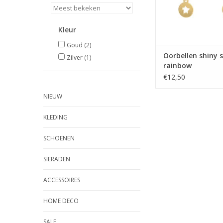
Kleur
Goud
(2)
Oorbellen shiny s
Zilver
(1)
rainbow
€12,50
NIEUW
KLEDING
SCHOENEN
SIERADEN
ACCESSOIRES
HOME DECO
SALE