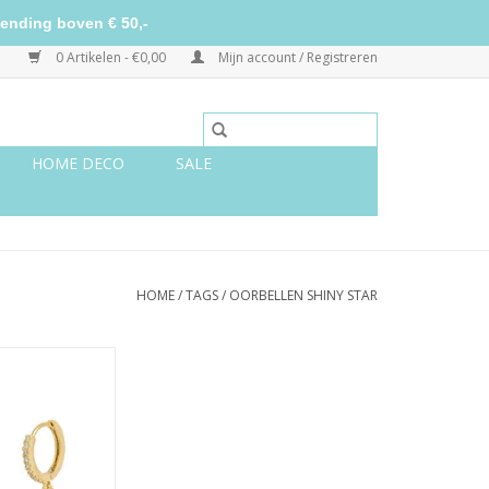
ending boven € 50,-
0 Artikelen - €0,00
Mijn account / Registreren
HOME DECO
SALE
HOME
/
TAGS
/
OORBELLEN SHINY STAR
ny star - goud
N WINKELWAGEN