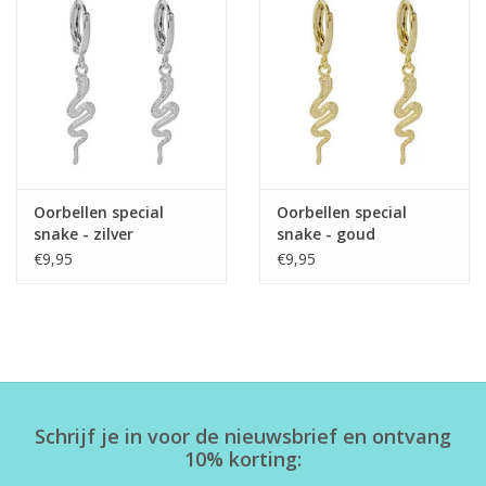
Home deco
SALE
Herensokken
Oorbellen special
Oorbellen special
snake - zilver
snake - goud
€9,95
€9,95
Schrijf je in voor de nieuwsbrief en ontvang
10% korting: