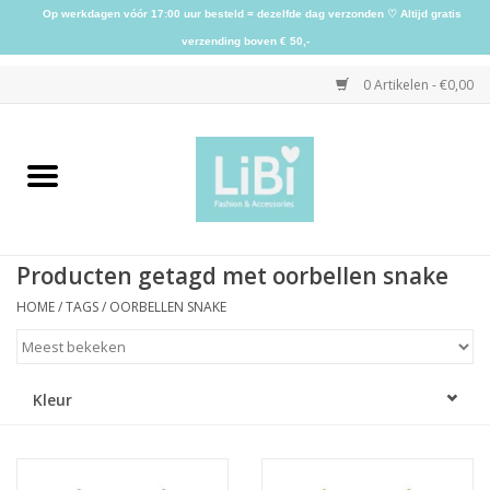
Op werkdagen vóór 17:00 uur besteld = dezelfde dag verzonden ♡ Altijd gratis
verzending boven € 50,-
0 Artikelen - €0,00
Home
NIEUW
Producten getagd met oorbellen snake
Kleding
HOME
/
TAGS
/
OORBELLEN SNAKE
Schoenen
Kleur
Sieraden
Accessoires