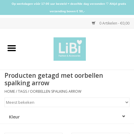
Op werkdagen vóór 17:00 uur besteld = dezelfde dag verzonden ♡ Altijd gratis
verzending boven € 50,-
0 Artikelen - €0,00
Home
NIEUW
Producten getagd met oorbellen
Kleding
spalking arrow
HOME
/
TAGS
/
OORBELLEN SPALKING ARROW
Schoenen
Sieraden
Kleur
Accessoires