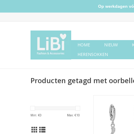
Op werkdagen vóór 
HOME
NIEUW
HERENSOKKEN
Producten getagd met oorbelle
Oorbellen special sna
TOEVOEGEN AAN WI
Min: €
0
Max: €
10