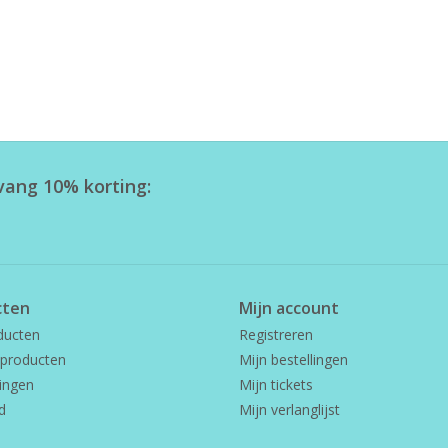
tvang 10% korting:
cten
Mijn account
ducten
Registreren
producten
Mijn bestellingen
ingen
Mijn tickets
d
Mijn verlanglijst