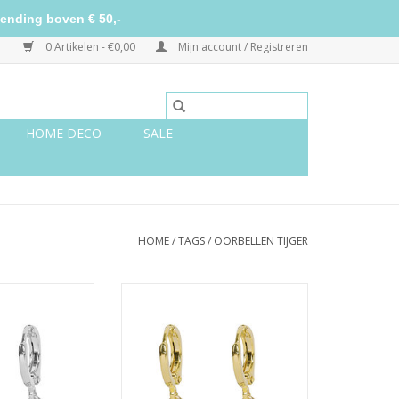
ending boven € 50,-
0 Artikelen - €0,00
Mijn account / Registreren
HOME DECO
SALE
HOME
/
TAGS
/
OORBELLEN TIJGER
 leopard - zilver
Oorbellen lucky leopard - goud
N WINKELWAGEN