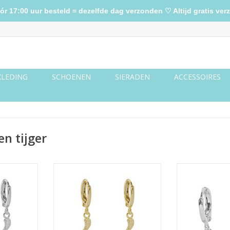
17:00 uur besteld = dezelfde dag verzonden ♡ Altijd gratis verz
KLEDING
SCHOENEN
SIERADEN
ACCESSOIRES
n tijger
ke - zilver
Oorbellen special snake - goud
Oorbellen lucky
NKELWAGEN
TOEVOEGEN AA