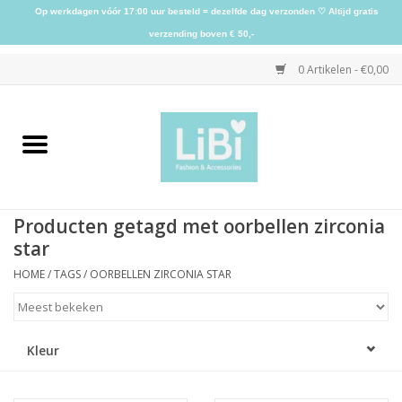
Op werkdagen vóór 17:00 uur besteld = dezelfde dag verzonden ♡ Altijd gratis
verzending boven € 50,-
0 Artikelen - €0,00
Home
NIEUW
Producten getagd met oorbellen zirconia
Kleding
star
HOME
/
TAGS
/
OORBELLEN ZIRCONIA STAR
Schoenen
Sieraden
Kleur
Accessoires