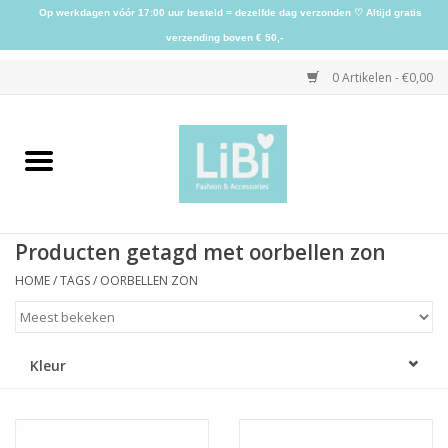
Op werkdagen vóór 17:00 uur besteld = dezelfde dag verzonden ♡ Altijd gratis
verzending boven € 50,-
0 Artikelen - €0,00
Home
NIEUW
Producten getagd met oorbellen zon
Kleding
HOME
/
TAGS
/
OORBELLEN ZON
Schoenen
Kleur
Sieraden
Accessoires