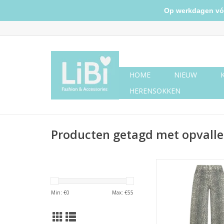
Op werkdagen vóór 
HOME
NIEUW
HERENSOKKEN
Producten getagd met opvall
Wide leg jeans pan
TOEVOEGEN AAN WI
Min: €
0
Max: €
55