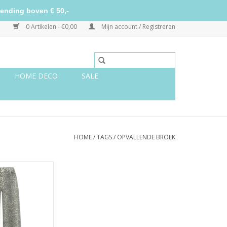
ending boven € 50,-
0 Artikelen - €0,00
Mijn account / Registreren
HOME DECO
SALE
HOME
/
TAGS
/
OPVALLENDE BROEK
anterprint - extra
ang