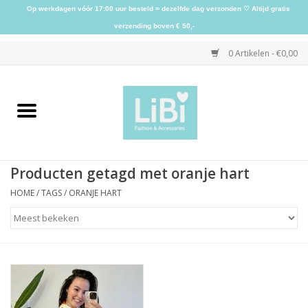
Op werkdagen vóór 17:00 uur besteld = dezelfde dag verzonden ♡ Altijd gratis
verzending boven € 50,-
0 Artikelen - €0,00
Home
NIEUW
Producten getagd met oranje hart
Kleding
HOME
/
TAGS
/
ORANJE HART
Schoenen
Sieraden
Accessoires