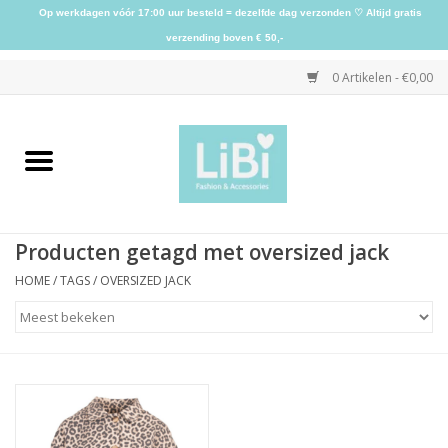
Op werkdagen vóór 17:00 uur besteld = dezelfde dag verzonden ♡ Altijd gratis
verzending boven € 50,-
0 Artikelen - €0,00
Home
NIEUW
Producten getagd met oversized jack
Kleding
HOME
/
TAGS
/
OVERSIZED JACK
Schoenen
Sieraden
Accessoires