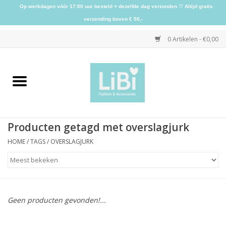
Op werkdagen vóór 17:00 uur besteld = dezelfde dag verzonden ♡ Altijd gratis
verzending boven € 50,-
0 Artikelen - €0,00
Home
NIEUW
Producten getagd met overslagjurk
Kleding
HOME
/
TAGS
/
OVERSLAGJURK
Schoenen
Sieraden
Geen producten gevonden!...
Accessoires