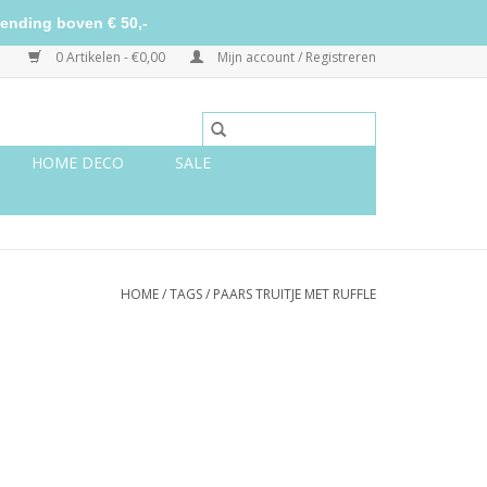
ending boven € 50,-
0 Artikelen - €0,00
Mijn account / Registreren
HOME DECO
SALE
HOME
/
TAGS
/
PAARS TRUITJE MET RUFFLE