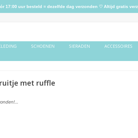
17:00 uur besteld = dezelfde dag verzonden ♡ Altijd gratis verz
KLEDING
SCHOENEN
SIERADEN
ACCESSOIRES
uitje met ruffle
onden!...