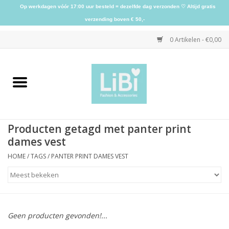
Op werkdagen vóór 17:00 uur besteld = dezelfde dag verzonden ♡ Altijd gratis
verzending boven € 50,-
0 Artikelen - €0,00
Home
NIEUW
Producten getagd met panter print
Kleding
dames vest
HOME
/
TAGS
/
PANTER PRINT DAMES VEST
Schoenen
Sieraden
Geen producten gevonden!...
Accessoires