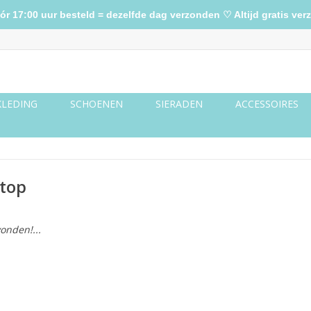
17:00 uur besteld = dezelfde dag verzonden ♡ Altijd gratis verz
KLEDING
SCHOENEN
SIERADEN
ACCESSOIRES
 top
onden!...