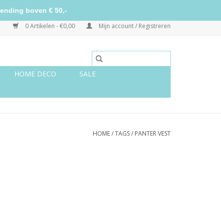
ending boven € 50,-
0 Artikelen - €0,00
Mijn account / Registreren
HOME DECO
SALE
HOME
/
TAGS
/
PANTER VEST