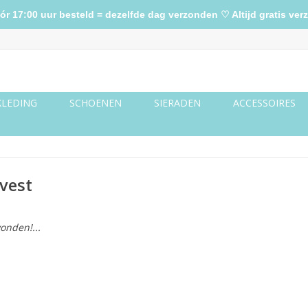
17:00 uur besteld = dezelfde dag verzonden ♡ Altijd gratis verz
KLEDING
SCHOENEN
SIERADEN
ACCESSOIRES
vest
onden!...