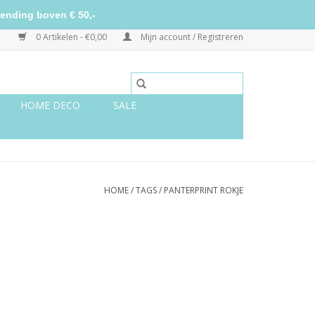
ending boven € 50,-
0 Artikelen - €0,00
Mijn account / Registreren
HOME DECO
SALE
HOME
/
TAGS
/
PANTERPRINT ROKJE