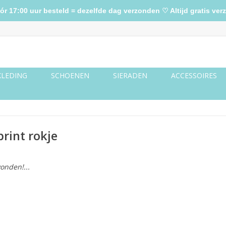
17:00 uur besteld = dezelfde dag verzonden ♡ Altijd gratis verz
KLEDING
SCHOENEN
SIERADEN
ACCESSOIRES
rint rokje
onden!...