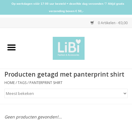
Op werkdagen vóór 17:00 uur besteld = dezelfde dag verzonden ♡ Altijd gratis
verzending boven € 50,-
0 Artikelen - €0,00
Home
NIEUW
Producten getagd met panterprint shirt
Kleding
HOME
/
TAGS
/
PANTERPRINT SHIRT
Schoenen
Sieraden
Geen producten gevonden!...
Accessoires