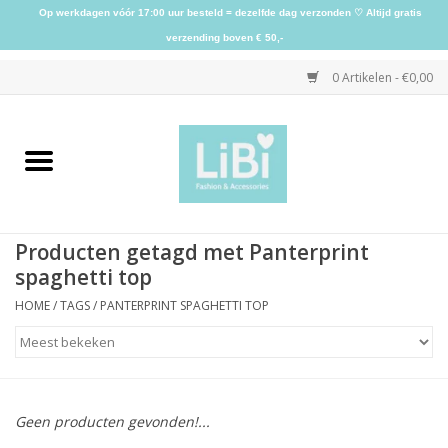
Op werkdagen vóór 17:00 uur besteld = dezelfde dag verzonden ♡ Altijd gratis
verzending boven € 50,-
0 Artikelen - €0,00
Home
NIEUW
Producten getagd met Panterprint
Kleding
spaghetti top
HOME
/
TAGS
/
PANTERPRINT SPAGHETTI TOP
Schoenen
Sieraden
Geen producten gevonden!...
Accessoires