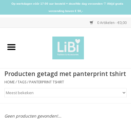
Op werkdagen vóór 17:00 uur besteld = dezelfde dag verzonden ♡ Altijd gratis
verzending boven € 50,-
0 Artikelen - €0,00
Home
NIEUW
Producten getagd met panterprint tshirt
Kleding
HOME
/
TAGS
/
PANTERPRINT TSHIRT
Schoenen
Sieraden
Geen producten gevonden!...
Accessoires