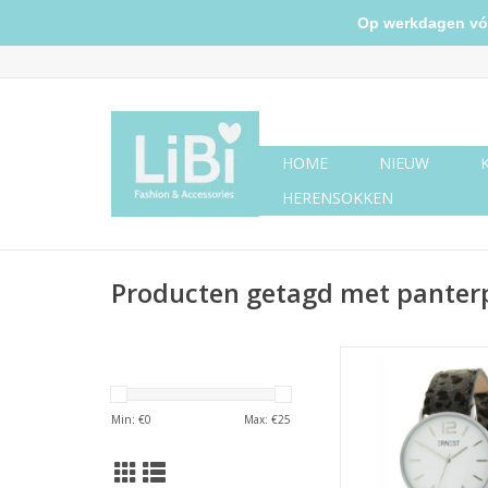
Op werkdagen vóór 
HOME
NIEUW
HERENSOKKEN
Producten getagd met panter
Ernest horloge l
grijs/zilver
TOEVOEGEN AAN WI
Min: €
0
Max: €
25