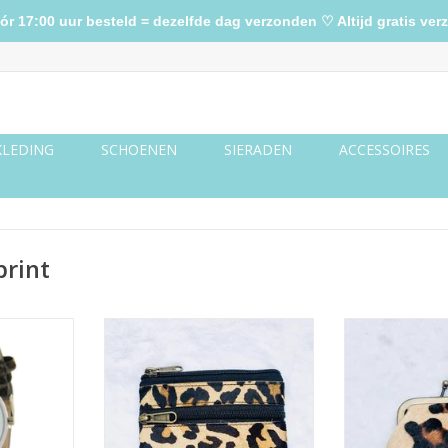
17:00 uur besteld = dezelfde dag verzonden ♡ Altijd gratis verz
KLEDING
SCHOENEN
SIERADEN
ACCESSOIRES
print
eopard
Portemonnee rits panterprint
Portemonne
beige
panterpr
NKELWAGEN
TOEVOEGEN AAN WINKELWAGEN