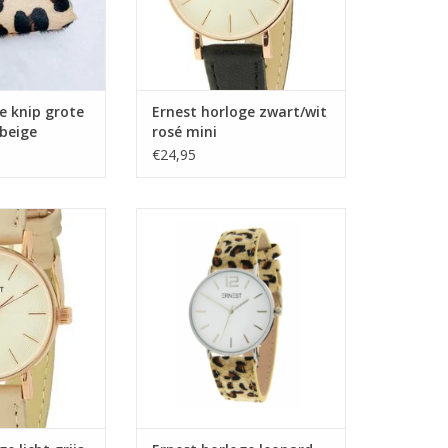
 knip grote
Ernest horloge zwart/wit
 beige
rosé mini
€24,95
licht grijs rosé
Ernest horloge leopard
ini
beige/zilver L
N WINKELWAGEN