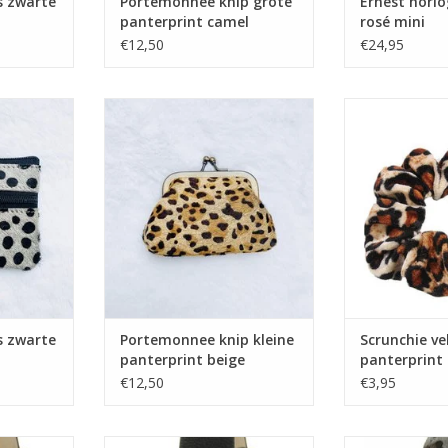
s zwarte
Portemonnee knip grote
Ernest horlog
panterprint camel
rosé mini
€12,50
€24,95
arte stip
Portemonnee knip kleine
Scrunchie 
panterprint beige
pante
NKELWAGEN
s zwarte
Portemonnee knip kleine
Scrunchie ve
panterprint beige
panterprint
€12,50
€3,95
 rosé mini
Ernest horloge zwart mini
Ernest horloge l