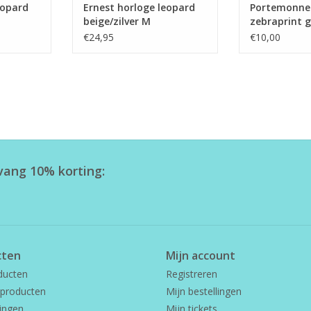
eopard
Ernest horloge leopard
Portemonnee
beige/zilver M
zebraprint g
€24,95
€10,00
tvang 10% korting:
cten
Mijn account
ducten
Registreren
producten
Mijn bestellingen
ingen
Mijn tickets