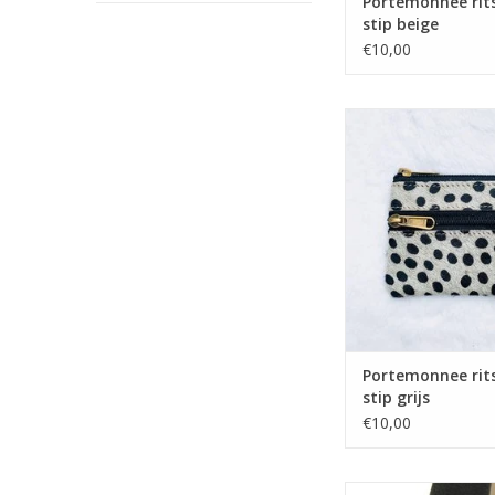
Portemonnee rit
stip beige
€10,00
Portemonnee rits zw
grijs
TOEVOEGEN AAN WI
Portemonnee rit
stip grijs
€10,00
Ernest horloge zwart