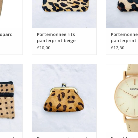
eopard
Portemonnee rits
Portemonnee
panterprint beige
panterprint
€10,00
€12,50
arte stip
Portemonnee knip grote
Ernest horloge 
panterprint camel
m
TOEVOEGEN AAN WINKELWAGEN
TOEVOEGEN AA