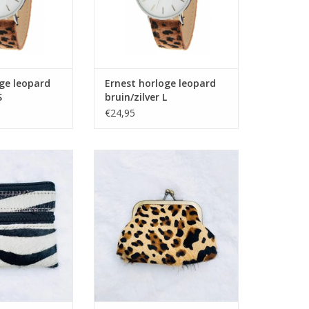
ge leopard
Ernest horloge leopard
S
bruin/zilver L
€24,95
 zebraprint grijs
Portemonnee knip kleine
panterprint camel
N WINKELWAGEN