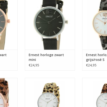
NKELWAGEN
TOEVOEGEN AA
wart
Ernest horloge zwart
Ernest horlo
mini
grijs/rosé S
€24,95
€24,95
eopard
Ernest horloge leopard
Ernest hor
S
beige/zilver S
bruin/
TOEVOEGEN AAN WINKELWAGEN
TOEVOEGEN AA