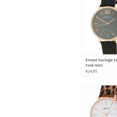
TOEVOEGEN AAN WI
Ernest horloge z
rosé mini
€24,95
Ernest horloge l
bruin/rose 