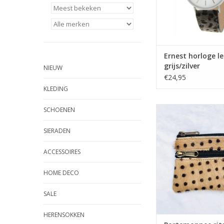
Ernest horloge l
grijs/zilver
NIEUW
€24,95
KLEDING
Portemonnee rits zw
SCHOENEN
beige
SIERADEN
ACCESSOIRES
HOME DECO
SALE
HERENSOKKEN