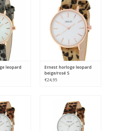
S
beige/rosé S
N WINKELWAGEN
TOEVOEGEN AAN WINKELWAGEN
ge leopard
Ernest horloge leopard
beige/rosé S
€24,95
loge leopard
Ernest horloge leopard
zilver S
bruin/zilver L
N WINKELWAGEN
TOEVOEGEN AAN WINKELWAGEN