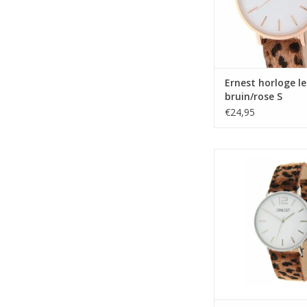
Ernest horloge l
bruin/rose S
€24,95
Ernest horloge l
bruin/zilver
TOEVOEGEN AAN WI