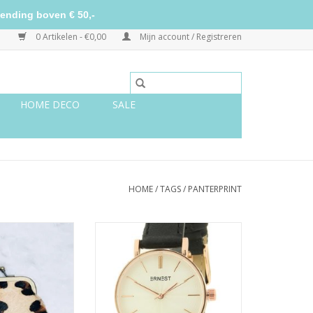
ending boven € 50,-
0 Artikelen - €0,00
Mijn account / Registreren
HOME DECO
SALE
HOME
/
TAGS
/
PANTERPRINT
e knip grote
Ernest horloge zwart/wit rosé
int beige
mini
TOEVOEGEN AAN WINKELWAGEN