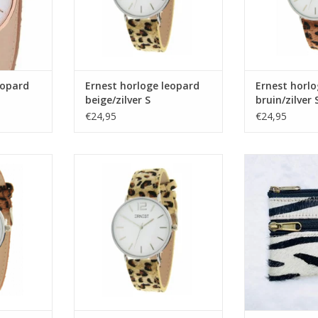
eopard
Ernest horloge leopard
Ernest horlo
beige/zilver S
bruin/zilver 
€24,95
€24,95
eopard
Ernest horloge leopard
Portemonnee rits
 M
beige/zilver M
TOEVOEGEN AA
NKELWAGEN
TOEVOEGEN AAN WINKELWAGEN