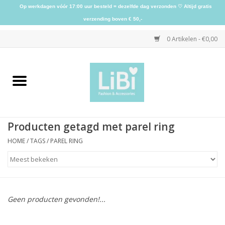
Op werkdagen vóór 17:00 uur besteld = dezelfde dag verzonden ♡ Altijd gratis
verzending boven € 50,-
0 Artikelen - €0,00
Home
NIEUW
Producten getagd met parel ring
Kleding
HOME
/
TAGS
/
PAREL RING
Schoenen
Sieraden
Geen producten gevonden!...
Accessoires