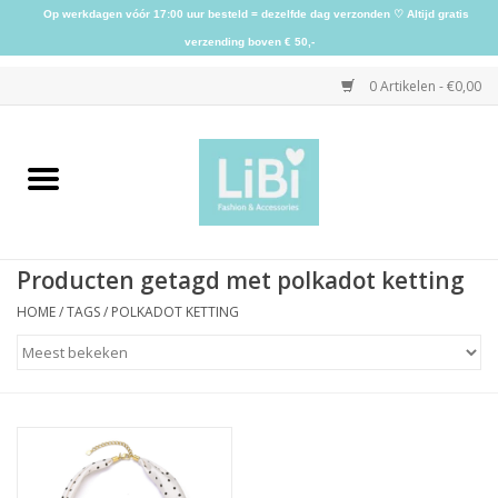
Op werkdagen vóór 17:00 uur besteld = dezelfde dag verzonden ♡ Altijd gratis
verzending boven € 50,-
0 Artikelen - €0,00
Home
NIEUW
Producten getagd met polkadot ketting
Kleding
HOME
/
TAGS
/
POLKADOT KETTING
Schoenen
Sieraden
Accessoires