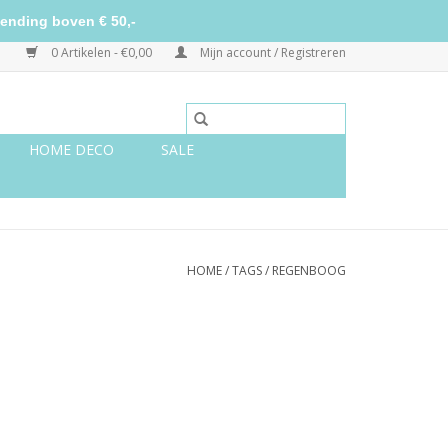
ending boven € 50,-
0 Artikelen - €0,00
Mijn account / Registreren
HOME DECO
SALE
HOME
/
TAGS
/
REGENBOOG