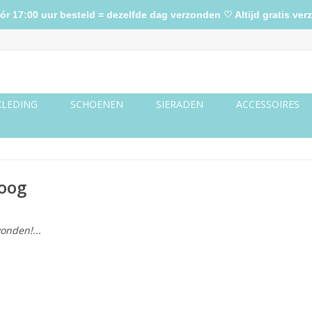
17:00 uur besteld = dezelfde dag verzonden ♡ Altijd gratis verz
KLEDING
SCHOENEN
SIERADEN
ACCESSOIRES
oog
onden!...