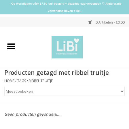
Op werkdagen vóór 17:00 uur besteld = dezelfde dag verzonden ♡ Altijd gratis
verzending boven € 50,-
0 Artikelen - €0,00
Home
NIEUW
Producten getagd met ribbel truitje
Kleding
HOME
/
TAGS
/
RIBBEL TRUITJE
Schoenen
Sieraden
Geen producten gevonden!...
Accessoires